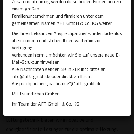
Zusammenführung werden diese beiden Firmen nun zu
Wärmerückgewinnung,
einem großen
Familienunternehmen und firmieren unter dem
Befeuchtung und Kühlung
gemeinsamen Namen AFT GmbH & Co. KG weiter.
Die Ihnen bekannten Ansprechpartner wurden lückenlos
in RLT-Anlagen
übernommen und stehen Ihnen weiterhin zur
Verfügung.
Verbunden hiermit möchten wir Sie auf unsere neue E-
Mail-Struktur hinweisen.
Alle Nachrichten senden Sie in Zukunft bitte an:
Seit 50 Jahren produzieren und optimieren wir neueste
info@aft-gmbh.de oder direkt zu Ihrem
Technologien zur Wärmerückgewinnung, Rückkühlung,
Ansprechpartner: „nachname“@aft-gmbh.de
Luftbefeuchtung, Klimatisierung und
Mit freundlichen Grüßen
Wasseraufbereitung für Industrie und Gewerbe.
Ihr Team der AFT GmbH & Co. KG
Mit über 70 Patenten in der Klima- und
Lüftungstechnik bieten wir innovative und
energieeffiziente Lösungen für die optimale Heizung,