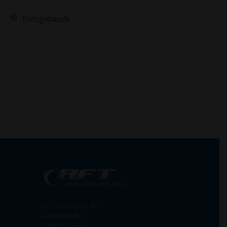
Bürogebäude
AFT GmbH u. Co. KG
Lupinenstraße 7
D-90513 Zirndorf