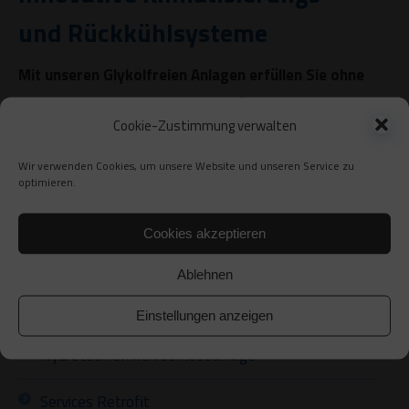
und Rückkühlsysteme
Mit unseren Glykolfreien Anlagen erfüllen Sie ohne
weiteres alle Vorgaben des Gewässerschutzes
Cookie-Zustimmung verwalten
(GSchG)
Wir verwenden Cookies, um unsere Website und unseren Service zu
Multifunktionsanlagen
optimieren.
Wärmerückgewinnung
Cookies akzeptieren
Adiabate Luftbefeuchtung
Ablehnen
Rückkühler
Einstellungen anzeigen
Hydrotech Umkehrosmoseanlage
Services Retrofit