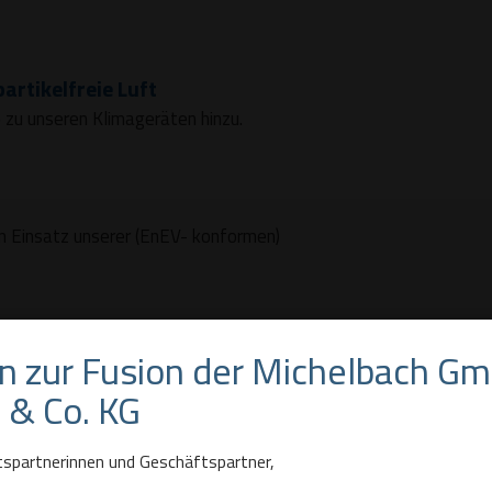
artikelfreie Luft
 zu unseren Klimageräten hinzu.
n Einsatz unserer (EnEV- konformen)
on zur Fusion der Michelbach G
& Co. KG
spartnerinnen und Geschäftspartner,