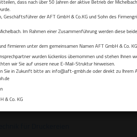
itteilen, dass nach über 50 Jahren der aktive Betrieb der Michelb
ien und Papierindustrie
urde.
Cookie-Zustimmung verwalten
ch, Geschäftsführer der AFT GmbH & Co.KG und Sohn des Firmengr
wir für eine energieeffiziente und platzsparende
 verwenden Cookies, um unsere Website und unseren Service zu optimieren.
Michelbach. Im Rahmen einer Zusammenführung werden diese beide
verarbeitende Betriebe. Ob Offsetdruck oder Tiefdruck:
eblich von der Klimatechnik der Produktionsstätten ab.
ookies akzeptieren
Ablehnen
Einstellungen anzeig
und firmieren unter dem gemeinsamen Namen AFT GmbH & Co. KG 
 bedürfen der Kühlung. Mit unseren effizienten
nsprechpartner wurden lückenlos übernommen und stehen Ihnen wei
e richtige Technik hierfür zur Verfügung.
hten wir Sie auf unsere neue E-Mail-Struktur hinweisen.
n Sie in Zukunft bitte an: info@aft-gmbh.de oder direkt zu Ihrem 
betriebe!
h.de
en
H & Co. KG
echnik für Druckereien