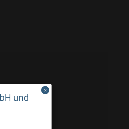
×
mbH und