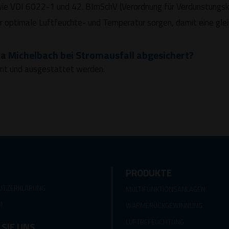
wie VDI 6022-1 und 42. BImSchV (Verordnung für Verdunstungskü
für optimale Luftfeuchte- und Temperatur sorgen, damit eine gle
ma Michelbach bei Stromausfall abgesichert?
ant und ausgestattet werden.
PRODUKTE
UTZERKLÄRUNG
MULTIFUNKTIONSANLAGEN
M
WÄRMERÜCKGEWINNUNG
LUFTBEFEUCHTUNG
 SIE UNS