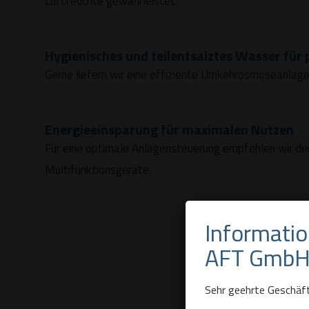
Luftfeuchte gewährleistet.
Hygienisches und teilentsalztes Wasser für p
Gerne liefern wir eine effiziente Umkehrosmoseanlage
Energieeinsparung für maximalen Nutzen
Für eine optimale Anlagensteuerung empfehlen wir de
Multifunktionsgeräte.
Informati
AFT GmbH 
Sehr geehrte Geschäft