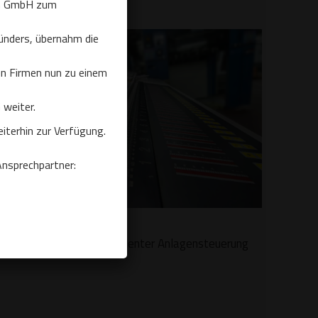
ach GmbH zum
ünders, übernahm die
n Firmen nun zu einem
en
weiter.
terhin zur Verfügung.
Ansprechpartner:
Beste Qualität bei effizienter Anlagensteuerung