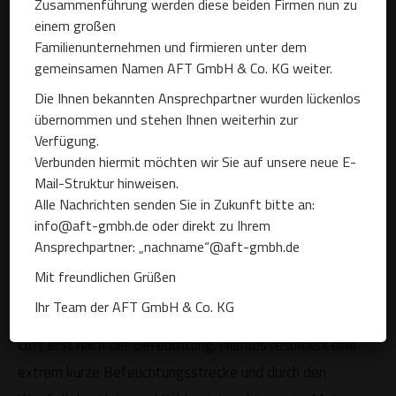
Zusammenführung werden diese beiden Firmen nun zu
Multifunktionssystem
einem großen
Familienunternehmen und firmieren unter dem
5in1
gemeinsamen Namen AFT GmbH & Co. KG weiter.
Die Ihnen bekannten Ansprechpartner wurden lückenlos
Die Hoch-Effiziente
übernommen und stehen Ihnen weiterhin zur
Multifunktionsanlage für Industrie und
Verfügung.
andere Großflächen.
Verbunden hiermit möchten wir Sie auf unsere neue E-
Mail-Struktur hinweisen.
Bei allen bekannten Zuluftbefeuchtungssystemen, die
Alle Nachrichten senden Sie in Zukunft bitte an:
info@aft-gmbh.de oder direkt zu Ihrem
dem momentanen Stand der Technik entsprechen,
Ansprechpartner: „nachname“@aft-gmbh.de
findet die Erwärmung des Luftvolumenstromes vor der
Mit freundlichen Grüßen
Befeuchtung statt.
Ihr Team der AFT GmbH & Co. KG
Das neue
LUMI Multifunktionssystem 5in1
erhitzt die
Luft erst nach der Befeuchtung. Hieraus resultiert eine
extrem kurze Befeuchtungsstrecke und durch den