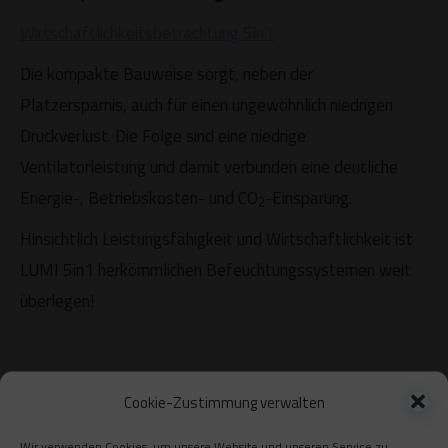
Wirtschaftlichkeitsbetrachtung 5in1
Die kompakte Bauweise sorgt, neben der
Platzersparnis, auch für einen ungewöhnlich niedrigen
Druckverlust. Die Folge sind eine niedrige
Ventilatorleistung und damit verbunden eine deutliche
Energie-, Betriebskosten- und CO
-Einsparung.
2
Hinsichtlich Leistungsfähigkeit und Wirtschaftlichkeit ist
LUMI 5in1 herkömmlichen Befeuchtungssystemen weit
überlegen!
Cookie-Zustimmung verwalten
Wir verwenden Cookies, um unsere Website und unseren Service zu